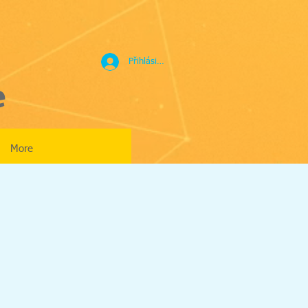
Přihlásit se
e
More