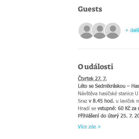
Guests
+ dalš
O události
Čtvrtek 27. 7.
Léto se Sedmikráskou – Has
Návštěva hasičské stanice U
Sraz 
v 8.45 hod.
 u laviček 
Hradí se 
vstupné: 60 Kč za 
Přihlášení do úterý 25. 7. 2
Více zde >