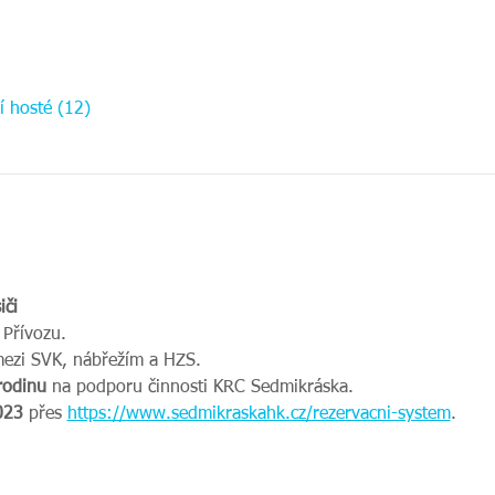
í hosté (12)
iči
 Přívozu.
mezi SVK, nábřežím a HZS.
rodinu
 na podporu činnosti KRC Sedmikráska. 
023
 přes 
https://www.sedmikraskahk.cz/rezervacni-system
.