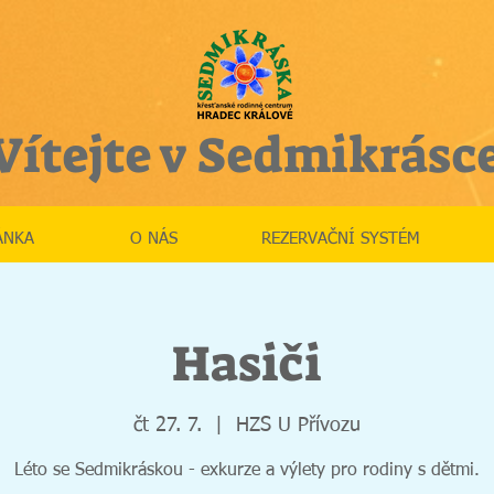
Vítejte v Sedmikrásc
ÁNKA
O NÁS
REZERVAČNÍ SYSTÉM
Hasiči
čt 27. 7.
  |  
HZS U Přívozu
Léto se Sedmikráskou - exkurze a výlety pro rodiny s dětmi.