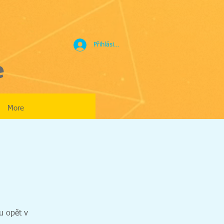
Přihlásit se
e
More
u opět v