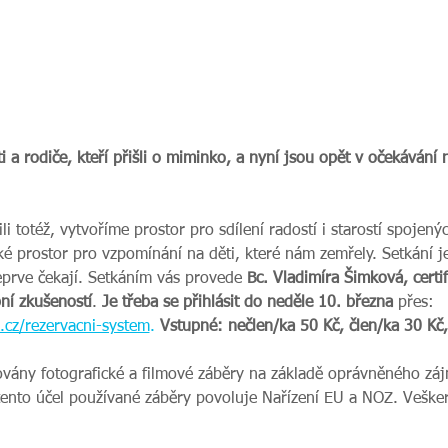
a rodiče, kteří přišli o miminko, a nyní jsou opět v očekávání 
ili totéž, vytvoříme prostor pro sdílení radostí i starostí spojený
ké prostor pro vzpomínání na děti, které nám zemřely. Setkání je
teprve čekají. Setkáním vás provede 
Bc. Vladimíra Šimková, cert
ní zkušeností
. 
Je třeba se přihlásit do neděle 10. března 
přes: 
cz/rezervacni-system
.
Vstupné: nečlen/ka 50 Kč, člen/ka 30 Kč,
ovány fotografické a filmové záběry na základě oprávněného zájm
tento účel používané záběry povoluje Nařízení EU a NOZ. Veške