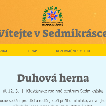
Vítejte v Sedmikrásc
ÁNKA
O NÁS
REZERVAČNÍ SYSTÉM
Duhová herna
út 12. 3.
  |  
Křesťanské rodinné centrum Sedmikráska
né setkání pro děti a rodiče, kteří přišli o miminko, a nyní jso