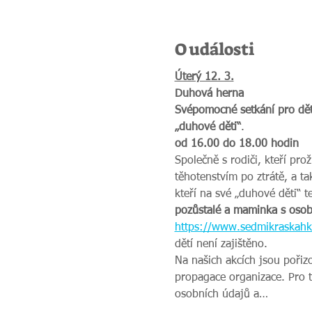
O události
Úterý 12. 3.
Duhová herna
Svépomocné setkání pro děti 
„duhové děti‘‘
.
od 16.00 do 18.00 hodin
Společně s rodiči, kteří prož
těhotenstvím po ztrátě, a ta
kteří na své „duhové děti‘‘ 
pozůstalé a maminka s osob
https://www.sedmikraskahk.
dětí není zajištěno.
Na našich akcích jsou pořiz
propagace organizace. Pro 
osobních údajů a…