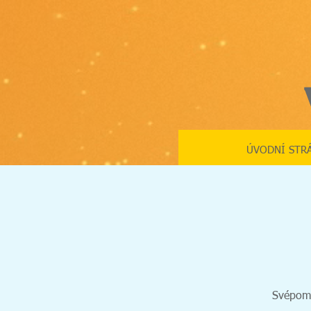
ÚVODNÍ STR
Svépomoc