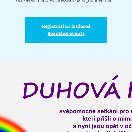
očekávání nebo vychovávají další „duhové děti‘‘.
Registration is Closed
See other events