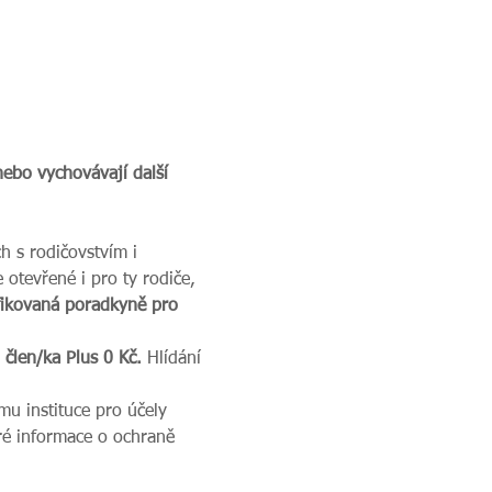
nebo vychovávají další 
ch s rodičovstvím i 
 otevřené i pro ty rodiče, 
ifikovaná poradkyně pro 
 člen/ka Plus 0 Kč.
 Hlídání 
u instituce pro účely 
ré informace o ochraně 