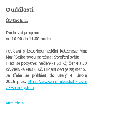
O události
Čtvrtek 6. 2.
Duchovní program  
od 10.00 do 11.00 hodin
Povídání s 
lektorkou nedělní katecheze Mgr. 
Marií Sejkorovou 
na téma: 
Stvoření světa. 
Hradí se pobytné: nečlen/ka 50 Kč, člen/ka 30 
Kč, člen/ka Plus 0 Kč. Hlídání dětí je zajištěno.
Je třeba se přihlásit do úterý 4. února 
2025
 přes:
https://www.sedmikraskahk.cz/re
zervacni-system
.
Více zde >