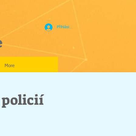
Přihlásit se
e
More
policií