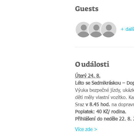
Guests
+ dalš
O události
Úterý 24. 8.
Léto se Sedmikráskou – Dopr
Výuka bezpečné jízdy, ukázk
děti měly vlastní vozítko. Ka
Sraz 
v 8.45 hod. 
na
dopravn
Poplatek: 40 Kč/ rodina.
Přihlášení do neděle 22. 8.
Více zde >