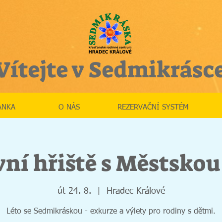
Vítejte v Sedmikrásc
ÁNKA
O NÁS
REZERVAČNÍ SYSTÉM
ní hřiště s Městskou 
út 24. 8.
  |  
Hradec Králové
Léto se Sedmikráskou - exkurze a výlety pro rodiny s dětmi.