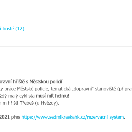
í hosté (12)
avní hřiště s Městskou policií
y práce Městské policie, tematická „dopravní“ stanoviště (připr
ždý malý cyklista 
musí mít helmu
!
ím hřišti Třebeš (u Hvězdy).
 2021
 přes 
https://www.sedmikraskahk.cz/rezervacni-system
.