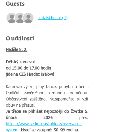
Guests
+ další hosté (4)
O události
Neděle 8. 2.
Dětský karneval
od 15.00 do 17.00 hodin
jídelna CZŠ Hradec Králové
Karnevalový rej plný tance, pohybu a her s 
tradiční závěrečnou drobnou odměnou. 
Občerstvení zajištěno. Nezapomeňte si vzít 
obuv na přezutí. 
Je třeba se přihlásit nejpozději do čtvrtka 5. 
února 2026 
přes: 
https://www.sedmikraskahk.cz/rezervacni-
system
.
 Hradí se vstupné: 50 Kč/ rodina
.