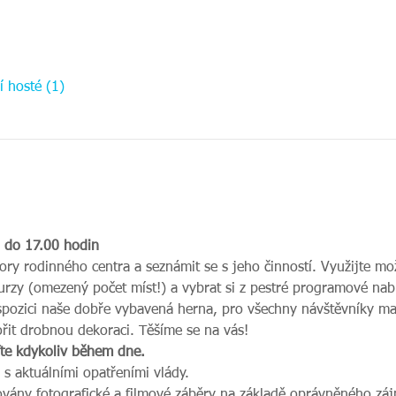
í hosté (1)
0 do 17.00 hodin
ory rodinného centra a seznámit se s jeho činností. Využijte mož
kurzy (omezený počet míst!) a vybrat si z pestré programové nab
spozici naše dobře vybavená herna, pro všechny návštěvníky mal
ořit drobnou dekoraci. Těšíme se na vás!
ďte kdykoliv během dne.
 s aktuálními opatřeními vlády.
ovány fotografické a filmové záběry na základě oprávněného zájm