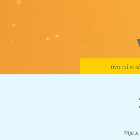
ÚVODNÍ STR
Přijďte