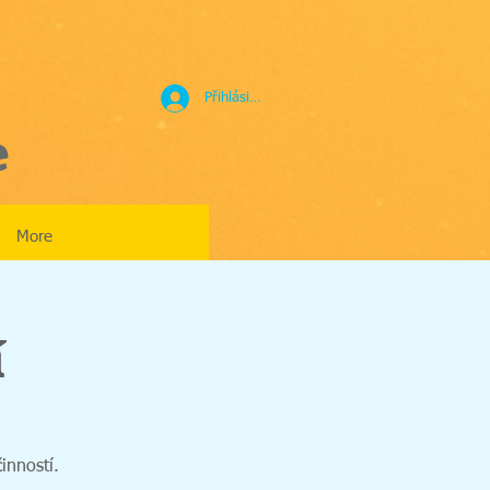
Přihlásit se
e
More
í
inností.