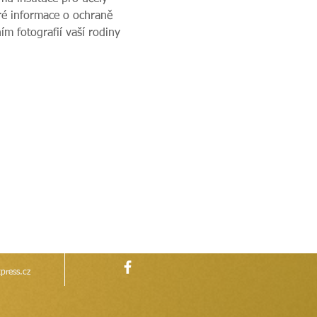
ré informace o ochraně 
m fotografií vaší rodiny 
press.cz