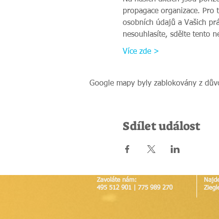
propagace organizace. Pro 
osobních údajů a Vašich prá
nesouhlasíte, sdělte tento 
Více zde >
Google mapy byly zablokovány z důvo
Sdílet událost
Zavoláte nám:
Najd
495 512 901 | 775 989 270
Ziegl