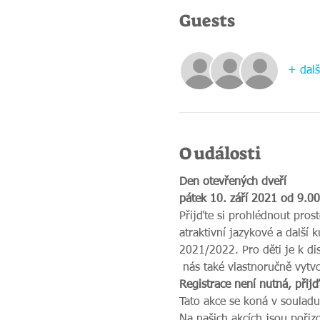
Guests
+ dalš
O události
Den otevřených dveří
pátek 10. září 2021 od 9.0
Přijďte si prohlédnout prost
atraktivní jazykové a další 
2021/2022. Pro děti je k di
 nás také vlastnoručně vytv
Registrace není nutná, přij
Tato akce se koná v souladu
Na našich akcích jsou pořiz