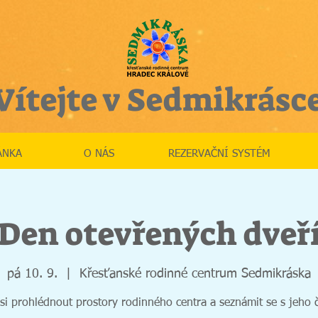
Vítejte v Sedmikrásc
ÁNKA
O NÁS
REZERVAČNÍ SYSTÉM
Den otevřených dveř
pá 10. 9.
  |  
Křesťanské rodinné centrum Sedmikráska
 si prohlédnout prostory rodinného centra a seznámit se s jeho č