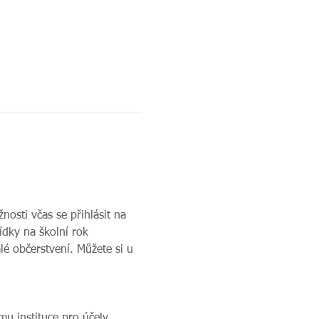
nosti včas se přihlásit na 
ídky na školní rok 
é občerstvení. Můžete si u 
u instituce pro účely 