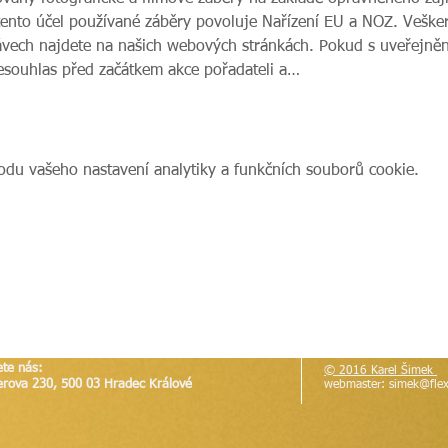
tento účel používané záběry povoluje Nařízení EU a NOZ. Veške
vech najdete na našich webových stránkách. Pokud s uveřejnění
nesouhlas před začátkem akce pořadateli a…
du vašeho nastavení analytiky a funkčních souborů cookie.
ete nás:
© 2016 Karel Šimek
erova 230, 500 03 Hradec Králové
webmaster:
simek@flex