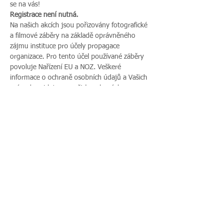
se na vás!
Registrace není nutná. 
Na našich akcích jsou pořizovány fotografické 
a filmové záběry na základě oprávněného 
zájmu instituce pro účely propagace 
organizace. Pro tento účel používané záběry 
povoluje Nařízení EU a NOZ. Veškeré 
informace o ochraně osobních údajů a Vašich 
právech najdete na našich webových 
stránkách. Pokud s uveřejněním fotografií 
vaší rodiny nesouhlasíte, sdělte tento 
nesouhlas před začátkem akce pořadateli a v 
průběhu akce také přítomnému fotografovi.
Sdílet událost