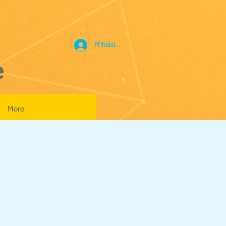
Přihlásit se
e
More