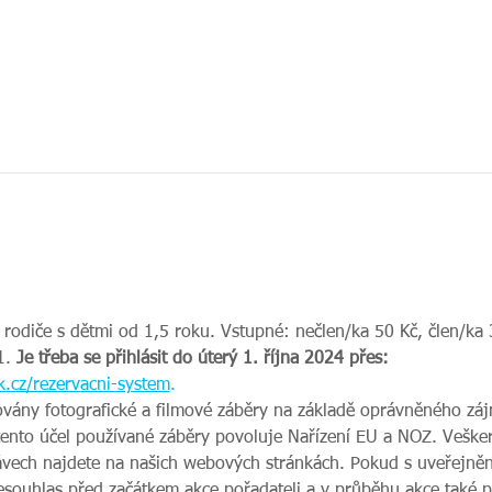
 rodiče s dětmi od 1,5 roku. Vstupné: nečlen/ka 50 Kč, člen/ka 3
. 
Je třeba se přihlásit do úterý 1. října 2024 přes: 
.cz/rezervacni-system
.
ovány fotografické a filmové záběry na základě oprávněného zájm
tento účel používané záběry povoluje Nařízení EU a NOZ. Veške
vech najdete na našich webových stránkách. Pokud s uveřejnění
nesouhlas před začátkem akce pořadateli a v průběhu akce také 