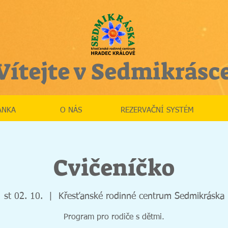
Vítejte v Sedmikrásc
ÁNKA
O NÁS
REZERVAČNÍ SYSTÉM
Cvičeníčko
st 02. 10.
  |  
Křesťanské rodinné centrum Sedmikráska
Program pro rodiče s dětmi.