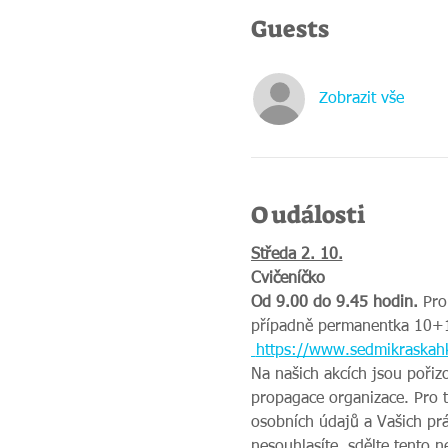
Guests
Zobrazit vše
O události
Středa 2. 10.
Cvičeníčko
Od 9.00 do 9.45 hodin.
 Pro
případně permanentka 10+1
https://www.sedmikraskahk
Na našich akcích jsou pořiz
propagace organizace. Pro 
osobních údajů a Vašich prá
nesouhlasíte, sdělte tento 