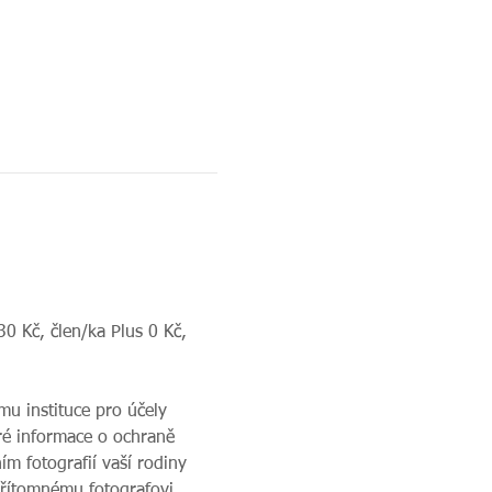
0 Kč, člen/ka Plus 0 Kč, 
u instituce pro účely 
ré informace o ochraně 
m fotografií vaší rodiny 
přítomnému fotografovi.