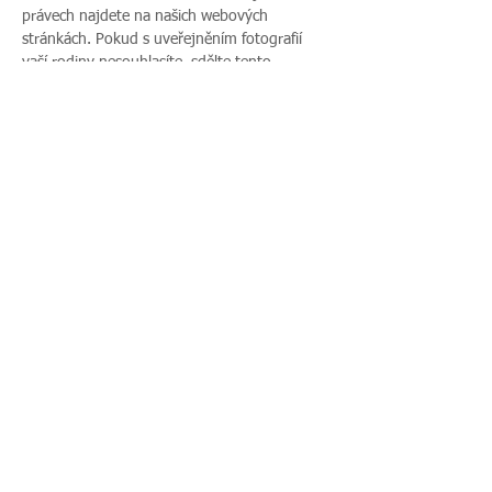
právech najdete na našich webových 
stránkách. Pokud s uveřejněním fotografií 
vaší rodiny nesouhlasíte, sdělte tento 
nesouhlas před začátkem akce pořadateli a v 
průběhu akce také přítomnému fotografovi.
Sdílet událost
Zavoláte nám:
Najdete nás:
495 512 901
|
Zieglerova 230, 500
775 989 270
03 Hradec Králové