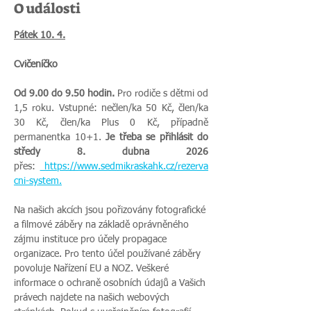
O události
Pátek 10. 4.
Cvičeníčko 
Od 9.00 do 9.50 hodin.
 Pro rodiče s dětmi od 
1,5 roku. Vstupné: nečlen/ka 50 Kč, člen/ka 
30 Kč, člen/ka Plus 0 Kč, případně 
permanentka 10+1. 
Je třeba se přihlásit do 
středy 8. dubna 2026 
přes:
https://www.sedmikraskahk.cz/rezerva
cni-system
.
Na našich akcích jsou pořizovány fotografické 
a filmové záběry na základě oprávněného 
zájmu instituce pro účely propagace 
organizace. Pro tento účel používané záběry 
povoluje Nařízení EU a NOZ. Veškeré 
informace o ochraně osobních údajů a Vašich 
právech najdete na našich webových 