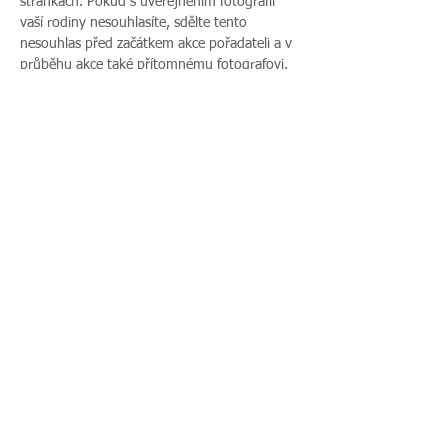
stránkách. Pokud s uveřejněním fotografií 
vaší rodiny nesouhlasíte, sdělte tento 
nesouhlas před začátkem akce pořadateli a v 
průběhu akce také přítomnému fotografovi.
Více zde >
Sdílet událost
Zavoláte nám:
Najdete nás:
495 512 901
|
Zieglerova 230, 500
775 989 270
03 Hradec Králové