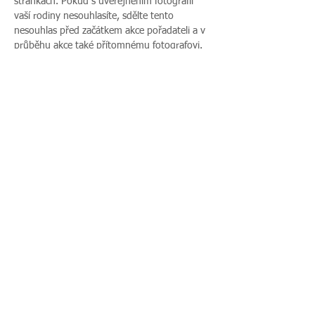
stránkách. Pokud s uveřejněním fotografií 
vaší rodiny nesouhlasíte, sdělte tento 
nesouhlas před začátkem akce pořadateli a v 
průběhu akce také přítomnému fotografovi.
Více zde >
Sdílet událost
Zavoláte nám:
Najdete nás:
495 512 901
|
Zieglerova 230, 500
775 989 270
03 Hradec Králové