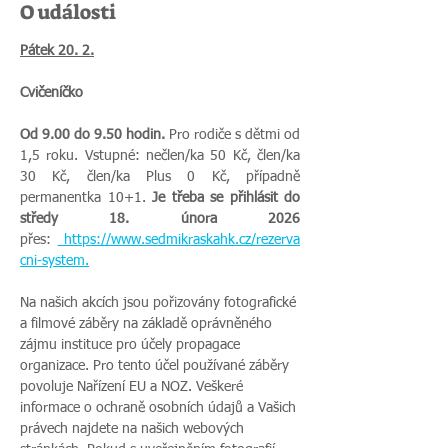
O události
Pátek 20. 2.
Cvičeníčko 
Od 9.00 do 9.50 hodin.
 Pro rodiče s dětmi od 
1,5 roku. Vstupné: nečlen/ka 50 Kč, člen/ka 
30 Kč, člen/ka Plus 0 Kč, případně 
permanentka 10+1. 
Je třeba se přihlásit do 
středy 18. února 2026 
přes:
https://www.sedmikraskahk.cz/rezerva
cni-system
.
Na našich akcích jsou pořizovány fotografické 
a filmové záběry na základě oprávněného 
zájmu instituce pro účely propagace 
organizace. Pro tento účel používané záběry 
povoluje Nařízení EU a NOZ. Veškeré 
informace o ochraně osobních údajů a Vašich 
právech najdete na našich webových 