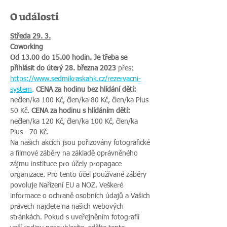
O události
Středa 29. 3.
Coworking
Od 13.00 do 15.00 hodin. Je třeba se 
přihlásit do úterý 28. března 2023 
přes:
https://www.sedmikraskahk.cz/rezervacni-
system
.
 CENA za hodinu bez hlídání dětí:
nečlen/ka 100 Kč, člen/ka 80 Kč, člen/ka Plus 
50 Kč. 
CENA za hodinu s hlídáním dětí:
nečlen/ka 120 Kč, člen/ka 100 Kč, člen/ka 
Plus - 70 Kč.
Na našich akcích jsou pořizovány fotografické 
a filmové záběry na základě oprávněného 
zájmu instituce pro účely propagace 
organizace. Pro tento účel používané záběry 
povoluje Nařízení EU a NOZ. Veškeré 
informace o ochraně osobních údajů a Vašich 
právech najdete na našich webových 
stránkách. Pokud s uveřejněním fotografií 