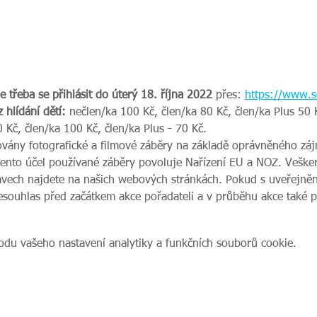
 třeba se přihlásit do úterý 18. října 2022 
přes:
https://www.s
hlídání dětí:
 nečlen/ka 100 Kč, člen/ka 80 Kč, člen/ka Plus 50 
 Kč, člen/ka 100 Kč, člen/ka Plus - 70 Kč.
ovány fotografické a filmové záběry na základě oprávněného zájm
tento účel používané záběry povoluje Nařízení EU a NOZ. Veške
vech najdete na našich webových stránkách. Pokud s uveřejnění
nesouhlas před začátkem akce pořadateli a v průběhu akce také 
du vašeho nastavení analytiky a funkčních souborů cookie.