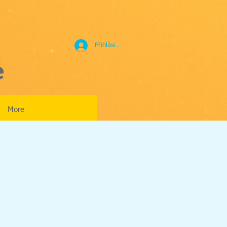
Přihlásit se
e
More