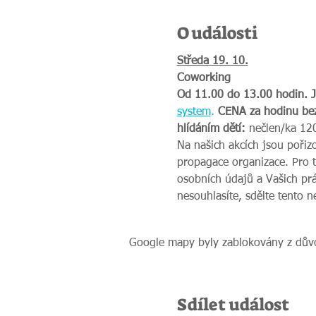
O události
Středa 19. 10.
Coworking
Od 11.00 do 13.00 hodin. Je
system
.
 CENA za hodinu bez 
hlídáním dětí:
 nečlen/ka 120
Na našich akcích jsou pořiz
propagace organizace. Pro 
osobních údajů a Vašich prá
nesouhlasíte, sdělte tento 
Google mapy byly zablokovány z důvo
Sdílet událost