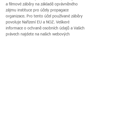
a filmové záběry na základě oprávněného 
zájmu instituce pro účely propagace 
organizace. Pro tento účel používané záběry 
povoluje Nařízení EU a NOZ. Veškeré 
informace o ochraně osobních údajů a Vašich 
právech najdete na našich webových 
stránkách. Pokud s uveřejněním fotografií 
vaší rodiny nesouhlasíte, sdělte tento 
nesouhlas před začátkem akce pořadateli a v 
průběhu akce také přítomnému fotografovi.
Sdílet událost