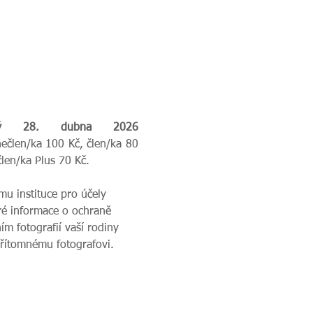
Od 11.00 do 13.00 hodin. Je třeba se přihlásit do úterý 28. dubna 2026 
nečlen/ka 100 Kč, člen/ka 80 
člen/ka Plus 70 Kč.
u instituce pro účely 
ré informace o ochraně 
m fotografií vaší rodiny 
přítomnému fotografovi.