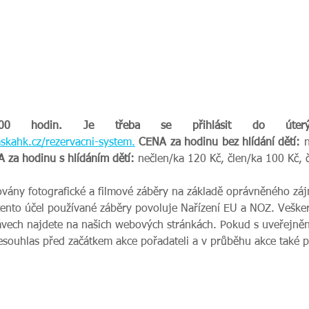
skahk.cz/rezervacni-system
.
 CENA za hodinu bez hlídání dětí:
 
 za hodinu s hlídáním dětí:
 nečlen/ka 120 Kč, člen/ka 100 Kč, 
ovány fotografické a filmové záběry na základě oprávněného zájm
tento účel používané záběry povoluje Nařízení EU a NOZ. Veške
vech najdete na našich webových stránkách. Pokud s uveřejnění
nesouhlas před začátkem akce pořadateli a v průběhu akce také 