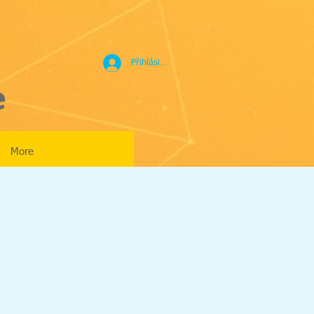
Přihlásit se
e
More