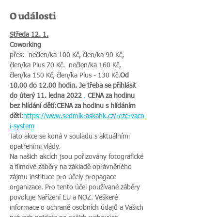
O události
Středa 12. 1.
Coworking
přes: 
 nečlen/ka 100 Kč, člen/ka 90 Kč, 
člen/ka Plus 70 Kč. 
 nečlen/ka 160 Kč, 
člen/ka 150 Kč, člen/ka Plus - 130 Kč.
Od 
10.00 do 12.00 hodin. Je třeba se přihlásit 
do úterý 11. ledna 2022 
.
 CENA za hodinu 
bez hlídání dětí:
CENA za hodinu s hlídáním 
dětí:
https://www.sedmikraskahk.cz/rezervacn
i-system
Tato akce se koná v souladu s aktuálními 
opatřeními vlády.
Na našich akcích jsou pořizovány fotografické 
a filmové záběry na základě oprávněného 
zájmu instituce pro účely propagace 
organizace. Pro tento účel používané záběry 
povoluje Nařízení EU a NOZ. Veškeré 
informace o ochraně osobních údajů a Vašich 