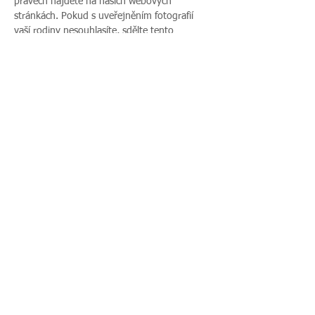
právech najdete na našich webových 
stránkách. Pokud s uveřejněním fotografií 
vaší rodiny nesouhlasíte, sdělte tento 
nesouhlas před začátkem akce pořadateli a v 
průběhu akce také přítomnému fotografovi.
Sdílet událost
Zavoláte nám:
Najdete nás:
495 512 901
|
Zieglerova 230, 500
775 989 270
03 Hradec Králové