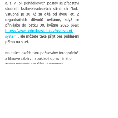
a. s. V roli pohádkových postav se představí 
studenti královéhradeckých středních škol.
Vstupné je 30 Kč za dítě od dvou let. Z 
organizačních důvodů uvítáme, když se 
přihlásíte do pátku 30. května 2025 
přes: 
https://www.sedmikraskahk.cz/rezervacni-
system
.
, ale můžete také přijít bez přihlášení 
přímo na start.  
Na našich akcích jsou pořizovány fotografické 
a filmové záběry na základě oprávněného 
zájmu instituce pro účely propagace 
organizace. Pro tento účel používané záběry 
povoluje Nařízení EU a NOZ. Veškeré 
informace o ochraně osobních údajů…
Více zde >