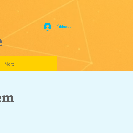
Přihlásit se
e
More
em