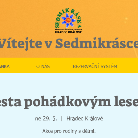
Vítejte v Sedmikrásc
ÁNKA
O NÁS
REZERVAČNÍ SYSTÉM
esta pohádkovým les
ne 29. 5.
  |  
Hradec Králové