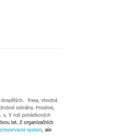
 dospělých.  Trasa, vhodná 
r drobné odměny. Prosíme, 
. s. V roli pohádkových 
dvou let. Z organizačních 
/rezervacni-system
,
 ale 