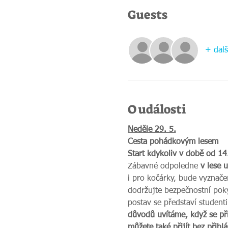
Guests
+ dalš
O události
Neděle 29. 5.
Cesta pohádkovým lesem
Start kdykoliv v době od 14
Zábavné odpoledne 
v lese u
i pro kočárky, bude vyznače
dodržujte bezpečnostní poky
postav se představí student
důvodů uvítáme, když se při
můžete také přijít bez přihlá