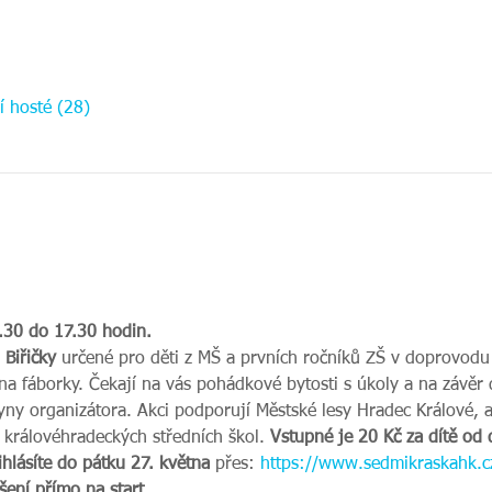
í hosté (28)
.30 do 17.30 hodin.
 Biřičky
 určené pro děti z MŠ a prvních ročníků ZŠ v doprovodu
na fáborky. Čekají na vás pohádkové bytosti s úkoly a na závě
ny organizátora. Akci podporují Městské lesy Hradec Králové, a
i královéhradeckých středních škol.
 Vstupné je 20 Kč za dítě od 
hlásíte do pátku 27. května 
přes: 
https://www.sedmikraskahk.cz
šení přímo na start.