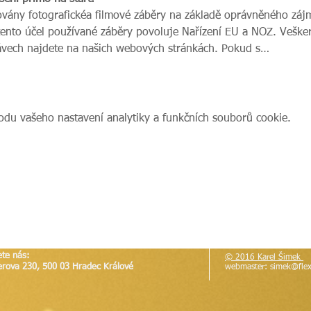
ovány fotografickéa filmové záběry na základě oprávněného zájm
tento účel používané záběry povoluje Nařízení EU a NOZ. Veške
ávech najdete na našich webových stránkách. Pokud s…
du vašeho nastavení analytiky a funkčních souborů cookie.
ete nás:
© 2016 Karel Šimek
erova 230, 500 03 Hradec Králové
webmaster:
simek@flex