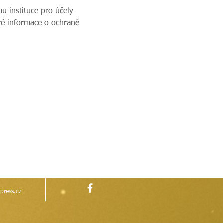
u instituce pro účely 
ré informace o ochraně 
press.cz