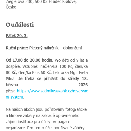
Zieglerova 230, 500 03 Hradec Králové,
Česko
O události
Pátek 20. 3.
Ruční práce: Pletený nákrčník – dokončení
Od 17.00 do 20.00 hodin.
 Pro děti od 9 let a 
dospělé. Vstupné: nečlen/ka 100 Kč, člen/ka 
80 Kč, člen/ka Plus 60 Kč. Lektorka Mgr. Iveta 
Pilná. 
Je třeba se přihlásit do středy 18. 
března 2026 
přes:
https://www.sedmikraskahk.cz/rezervac
ni-system
.
Na našich akcích jsou pořizovány fotografické 
a filmové záběry na základě oprávněného 
zájmu instituce pro účely propagace 
organizace. Pro tento účel používané záběry 