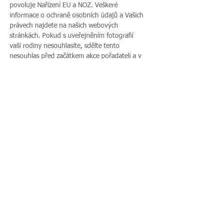
povoluje Nařízení EU a NOZ. Veškeré 
informace o ochraně osobních údajů a Vašich 
právech najdete na našich webových 
stránkách. Pokud s uveřejněním fotografií 
vaší rodiny nesouhlasíte, sdělte tento 
nesouhlas před začátkem akce pořadateli a v 
průběhu akce také přítomnému fotografovi.
Více zde >
Sdílet událost
Zavoláte nám:
Najdete nás: