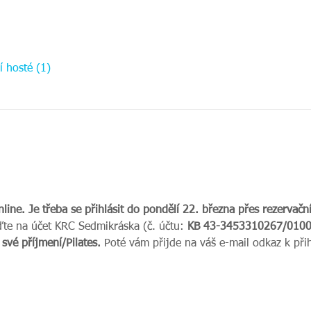
í hosté (1)
line.
Je třeba se přihlásit do pondělí 22. března přes rezervač
te na účet KRC Sedmikráska (č. účtu:
 KB 43-3453310267/0100)
své příjmení/Pilates.
 Poté vám přijde na váš e-mail odkaz k přih