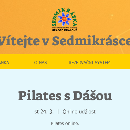
Vítejte v Sedmikrásc
ÁNKA
O NÁS
REZERVAČNÍ SYSTÉM
Pilates s Dášou
st 24. 3.
  |  
Online událost