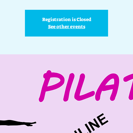
Registration is Closed
See other events