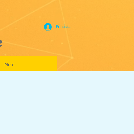
Přihlásit se
e
More