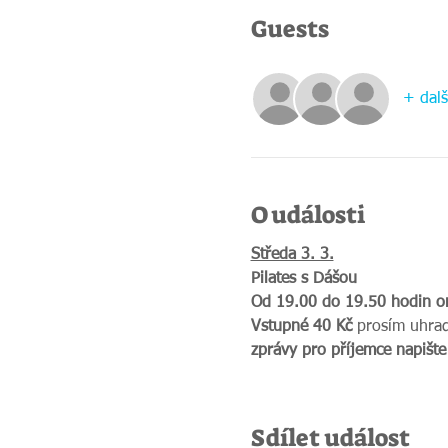
Guests
+ dalš
O události
Středa 3. 3.
Pilates s Dášou
Od 19.00 do 19.50 hodin on
Vstupné 40 Kč
 prosím uhraď
zprávy pro příjemce napište 
Sdílet událost