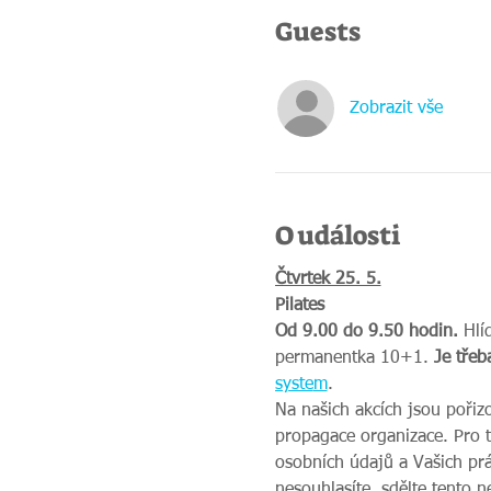
Guests
Zobrazit vše
O události
Čtvrtek 25. 5.
Pilates
Od 9.00 do 9.50 hodin.
 Hlí
permanentka 10+1. 
Je třeb
syste
m
.
Na našich akcích jsou pořiz
propagace organizace. Pro 
osobních údajů a Vašich prá
nesouhlasíte, sdělte tento 