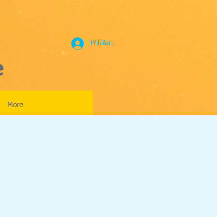
Přihlásit se
e
More