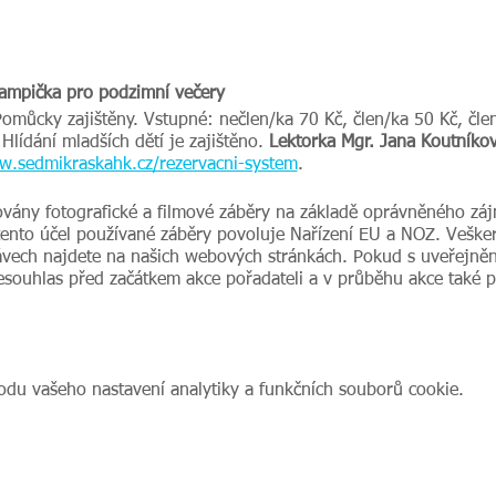
Lampička pro podzimní večery
omůcky zajištěny. Vstupné: nečlen/ka 70 Kč, člen/ka 50 Kč, čle
. Hlídání mladších dětí je zajištěno.
Lektorka Mgr. Jana Koutníkov
w.sedmikraskahk.cz/rezervacni-system
.
ovány fotografické a filmové záběry na základě oprávněného záj
tento účel používané záběry povoluje Nařízení EU a NOZ. Veške
vech najdete na našich webových stránkách. Pokud s uveřejnění
nesouhlas před začátkem akce pořadateli a v průběhu akce také 
du vašeho nastavení analytiky a funkčních souborů cookie.