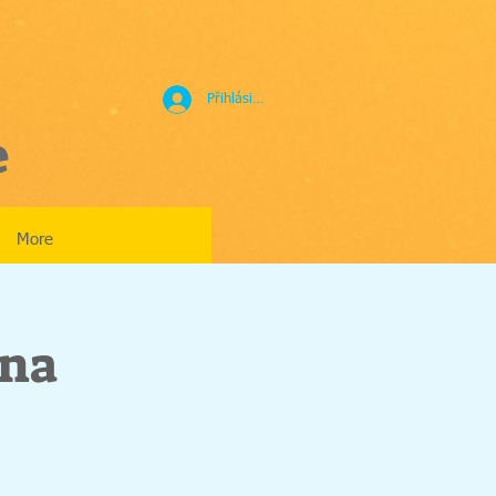
Přihlásit se
e
More
lna