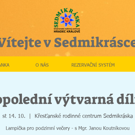
Vítejte v Sedmikrásc
ÁNKA
O NÁS
REZERVAČNÍ SYSTÉM
polední výtvarná dí
st 14. 10.
  |  
Křesťanské rodinné centrum Sedmikráska
Lampička pro podzimní večery - s Mgr. Janou Koutníkovou